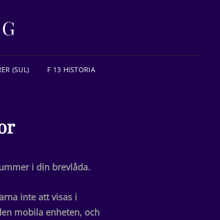
NG
ER (SUL)
F 13 HISTORIA
or
nummer i din brevlåda.
na inte att visas i
 den mobila enheten, och